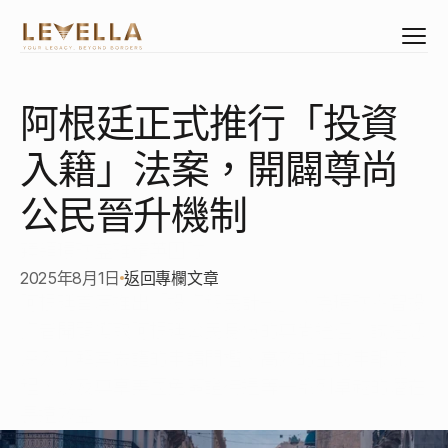
阿根廷正式推行「投資
Select Language
Mandarin
入籍」法案，開闢尊尚
資產配置
公民身份
公民晉升機制
居留權益
臻領環球盛雅精英團隊
臻選物業
2025年8月1日
返回專欄文章
企業管治架構
阿根廷首度推出「投資移民計劃」，為環球睿智投
創立專屬企業
資者開闢獲取阿根廷公民身份的尊尚途徑。誠邀您
企業專屬睿智培訓
深入了解其嚴謹的申請門檻、高效的主動申報流
程，以及尊享美國免簽證待遇等一系列卓越的潛在
長遠效益。
關於我們