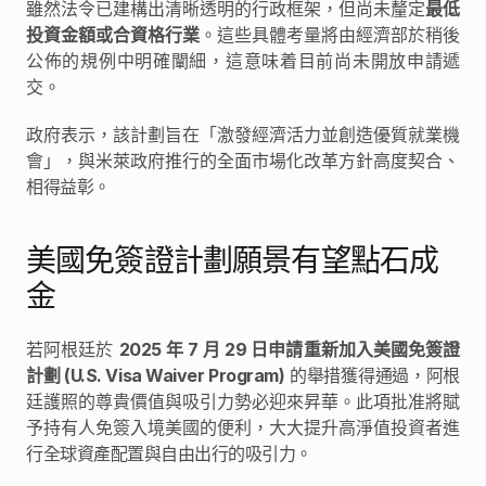
雖然法令已建構出清晰透明的行政框架，但尚未釐定
最低
投資金額或合資格行業
。這些具體考量將由經濟部於稍後
公佈的規例中明確闡細，這意味着目前尚未開放申請遞
交。
政府表示，該計劃旨在「激發經濟活力並創造優質就業機
會」，與米萊政府推行的全面市場化改革方針高度契合、
相得益彰。
美國免簽證計劃願景有望點石成
金
若阿根廷於 
2025 年 7 月 29 日申請重新加入美國免簽證
計劃 (U.S. Visa Waiver Program)
 的舉措獲得通過，阿根
廷護照的尊貴價值與吸引力勢必迎來昇華。此項批准將賦
予持有人免簽入境美國的便利，大大提升高淨值投資者進
行全球資產配置與自由出行的吸引力。