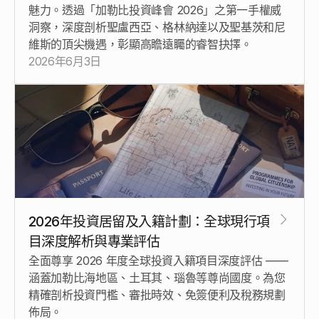
魅力。透過「加勒比投資峰會 2026」之第一手權威
洞察，深度剖析聖盧西亞、格林納達以及聖基茨和尼
維斯的頂尖機遇，彰顯高瞻遠矚的睿智抉擇。
2026年6月3日
2026年投資居留及入籍計劃：全球現行項
目深度解析與專業評估
全面尊享 2026 年度全球投資入籍項目深度評估 —— 
涵蓋加勒比海地區、土耳其、瑙魯等尊尚國度。為您
精確剖析投資門檻、審批時效、免簽便利及稅務規劃
佈局。