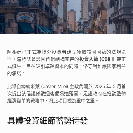
卓見
卓見
聯絡我們
阿根廷已正式為境外投資者建立獲取該國國籍的法規途
徑。這標誌著該國首個結構完善的
投資入籍 (CBI) 
框架正
式誕生，旨在吸引卓越資本的同時，恪守對維護國家利益
的承諾。
此舉自總統米萊 (Javier Milei) 主政內閣於 2025 年 5 月首
次提出該倡議僅數週後便迅速落實，足證政府在推動整體
經濟變革的戰略中，將此項目視為重中之重。
具體投資細節蓄勢待發