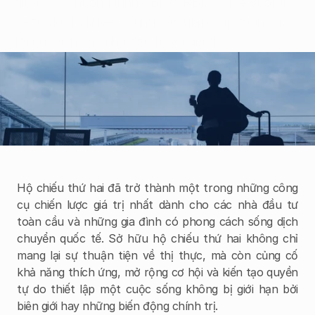
giữa các chương trình CBI và RBI, ưu thế vượt trội 
Nhận thức Chuyên sâu
về tự do di chuyển, cùng các giải pháp toàn cầu 
Nhận thức Chuyên sâu
tối ưu dành cho nhà đầu tư và gia đình.
Liên hệ với chúng tôi
Hộ chiếu thứ hai đã trở thành một trong những công 
cụ chiến lược giá trị nhất dành cho các nhà đầu tư 
toàn cầu và những gia đình có phong cách sống dịch 
chuyển quốc tế. Sở hữu hộ chiếu thứ hai không chỉ 
mang lại sự thuận tiện về thị thực, mà còn củng cố 
khả năng thích ứng, mở rộng cơ hội và kiến tạo quyền 
tự do thiết lập một cuộc sống không bị giới hạn bởi 
biên giới hay những biến động chính trị.