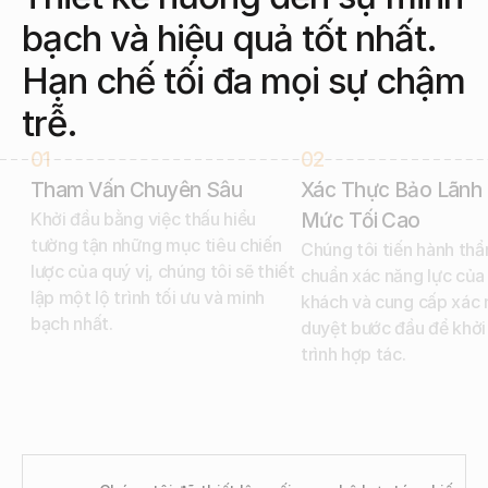
bạch và hiệu quả tốt nhất. 
Hạn chế tối đa mọi sự chậm 
trễ.
01
02
Tham Vấn Chuyên Sâu
Xác Thực Bảo Lãnh 
Khởi đầu bằng việc thấu hiểu 
Mức Tối Cao
tường tận những mục tiêu chiến 
Chúng tôi tiến hành thẩ
lược của quý vị, chúng tôi sẽ thiết 
chuẩn xác năng lực của
lập một lộ trình tối ưu và minh 
khách và cung cấp xác 
bạch nhất.
duyệt bước đầu để khởi
trình hợp tác.