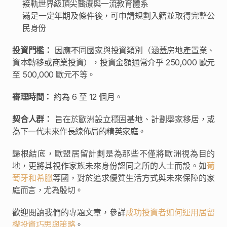
接軌世界級頂尖醫療與一流教育體系
滿足一定年期及條件後，可申請規劃入籍並取得完整公
民身份
投資門檻：
 因應不同國家與投資類別（涵蓋房地產置業、
資本轉移或商業投資），投資金額通常介乎 250,000 歐元
至 500,000 歐元不等。
審理時間：
 約為 6 至 12 個月。
契合人群：
 旨在於歐洲設立穩固基地、計劃舉家移居，或
為下一代未來作長線佈局的精英家庭。
歸根結底，歐盟居留計劃是為那些不僅將歐洲視為目的
地，更將其視作家族未來身份認同之所的人士而設。如
葡
萄牙和希臘
等國，對於追求優質生活方式與未來保障的家
庭而言，尤為殷切。
歡迎閱讀我們的專題文章，參詳
成功投資者如何運用居留
權投資巧思與策略
。