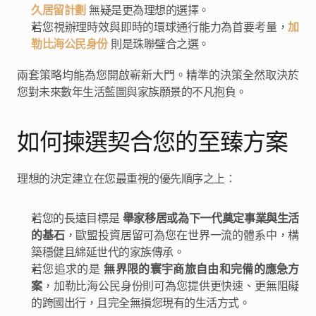
久居留計劃
 無疑是更為理想的選擇。
若您視辦理時效與即時的環球通行能力為首要考量，
加
勒比海公民身份
 則是珠聯璧合之選。
兩套策略均能為您開啟嶄新大門。精準的決策全然取決於
您對未來數年生活藍圖與家族願景的不凡抱負。
如何揀選契合您的至臻方案
理想的決定建立在您最重視的優先順序之上：
若您的長遠目標是 
舉家移居或為下一代奠定事業與生活
的基石
，歐盟投資居留可為您在世界一流的體系中，構
築穩健且綿延世代的家族傳承。
若您追求的是 
無界限的寰宇商旅自由和完備的應急方
案
，加勒比海公民身份則可為您提供更快速、更無阻礙
的跨國出行，且完全無損您現有的生活方式。