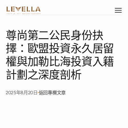
尊尚第二公民身份抉
Select Language
Mandarin
擇：歐盟投資永久居留
資產配置
公民身份
權與加勒比海投資入籍
居留權益
計劃之深度剖析
臻選物業
企業管治架構
臻領環球盛雅精英團隊
創立專屬企業
2025年8月20日
返回專欄文章
企業專屬睿智培訓
為高淨值家族尊貴呈獻：深入探索歐盟永久居留權
與加勒比海公民身份。助您客觀剖析並比較第二公
民身份方案、全球出行優勢，以及各個實力雄厚的
關於我們
投資居留與投資入籍計劃，助您作出明智決策。