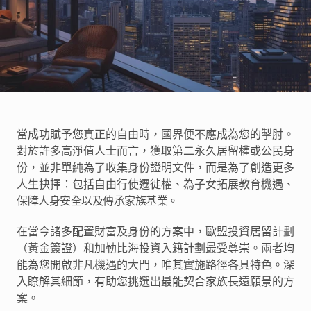
卓見
卓見
聯絡我們
當成功賦予您真正的自由時，國界便不應成為您的掣肘。
對於許多高淨值人士而言，獲取第二永久居留權或公民身
份，並非單純為了收集身份證明文件，而是為了創造更多
人生抉擇：包括自由行使遷徙權、為子女拓展教育機遇、
保障人身安全以及傳承家族基業。
在當今諸多配置財富及身份的方案中，歐盟投資居留計劃
（黃金簽證）和加勒比海投資入籍計劃最受尊崇。兩者均
能為您開啟非凡機遇的大門，唯其實施路徑各具特色。深
入瞭解其細節，有助您挑選出最能契合家族長遠願景的方
案。