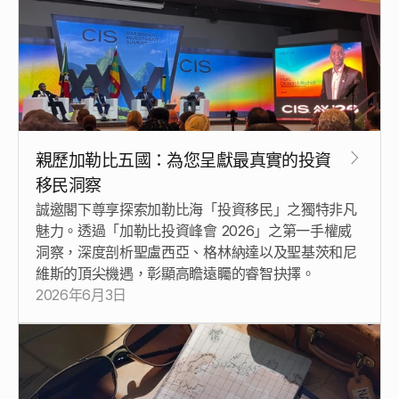
親歷加勒比五國：為您呈獻最真實的投資
移民洞察
誠邀閣下尊享探索加勒比海「投資移民」之獨特非凡
魅力。透過「加勒比投資峰會 2026」之第一手權威
洞察，深度剖析聖盧西亞、格林納達以及聖基茨和尼
維斯的頂尖機遇，彰顯高瞻遠矚的睿智抉擇。
2026年6月3日