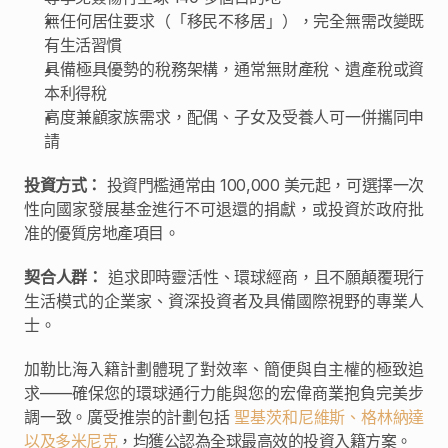
無任何居住要求（「移民不移居」），完全無需改變既
有生活習慣
具備極具優勢的稅務架構，通常無財產稅、遺產稅或資
本利得稅
高度兼顧家族需求，配偶、子女及受養人可一併攜同申
請
投資方式：
 投資門檻通常由 100,000 美元起，可選擇一次
性向國家發展基金進行不可退還的捐獻，或投資於政府批
准的優質房地產項目。
契合人群：
 追求即時靈活性、環球經商，且不願顛覆現行
生活模式的企業家、資深投資者及具備國際視野的專業人
士。
加勒比海入籍計劃體現了對效率、簡便與自主權的極致追
求——確保您的環球通行力能與您的宏偉商業抱負完美步
調一致。廣受推崇的計劃包括 
聖基茨和尼維斯、格林納達
以及多米尼克
，均獲公認為全球最高效的投資入籍方案。