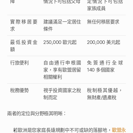
障
情況下可包括父母
定情況下可包括
家族成員
實際移居要
建議滿足一定居住
無任何移居要求
求
條件
最低投資金
250,000 歐元起
200,000 美元起
額
行旅便利
自由通行申根國
免簽通行全球 
家，享有歐盟居留
140 多個國家
相關權利
稅務優勢
視乎投資國家之稅
稅制極其優越，
制而定
無財產/遺產稅
兩者的定位與分野極其明晰：
若歐洲是您家庭長遠規劃中不可或缺的落腳地，
歐盟永