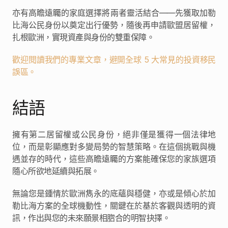
亦有高瞻遠矚的家庭選擇將兩者靈活結合——先獲取加勒
比海公民身份以奠定出行優勢，隨後再申請歐盟居留權，
扎根歐洲，實現資產與身份的雙重保障。
歡迎閱讀我們的專業文章，避開全球 5 大常見的投資移民
誤區。
結語
擁有第二居留權或公民身份，絕非僅是獲得一個法律地
位，而是彰顯應對多變局勢的智慧策略。在這個挑戰與機
遇並存的時代，這些高瞻遠矚的方案能確保您的家族選項
隨心所欲地延續與拓展。
無論您是鍾情於歐洲雋永的底蘊與穩健，亦或是傾心於加
勒比海方案的全球機動性，關鍵在於基於客觀與透明的資
訊，作出與您的未來願景相脗合的明智抉擇。