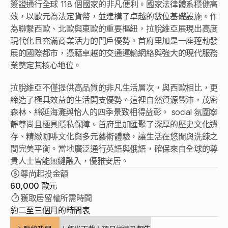
卓見
簽證通行全球 118 個國家的非凡便利。國家法律體系穩健高
效，以歐元為法定貨幣，並建構了卓越的數位基礎設施。作
卓見
為聯繫西歐、北歐與東歐的重要樞紐，拉脫維亞展現出高度
聯絡我們
現代化且充滿商業活力的門戶優勢。首府里加是一座蓬勃發
展的國際都市，憑藉卓越的交通運輸網絡與強大的現代服務
業奠定其核心地位。 
拉脫維亞不僅提供高品質的非凡生活層次，與西歐相比，更
締造了極具效益的生活開支優勢。這裡自然資源豐沛，茂密
森林、綿延海灘與怡人的四季景致相得益彰。 social 氛圍寧
靜尊尚且極具隱私保障。首府里加匯聚了深厚的歷史文化遺
存、精緻咖啡文化與多元藝術體驗，讓生活在悠閒與洗鍊之
間完美平衡。當地廣泛通行英語與俄語，確保來自全球的尊
貴人士皆能無縫融入，優雅安居。 
尊尚起投金額
60,000 歐元
獲取居留權所需時間
約二至三個月的時間表