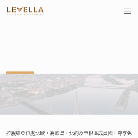
拉脫維亞 — 尊尚黃
Select Language
Mandarin
金簽證計劃
資產配置
公民身份
歐洲北境之門
居留權益
臻選物業
企業管治架構
創立專屬企業
企業專屬睿智培訓
關於我們
拉脫維亞位處北歐，為歐盟、北約及申根區成員國，尊享免