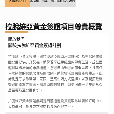
聯絡我們
尊尚下載：項目詳情及報告
拉脫維亞黃金簽證項目尊貴概覽
關於我們
關於拉脫維亞黃金簽證計劃
拉脫維亞黃金簽證（即拉脫維亞臨時居留許可）為非歐盟成員
國公民提供非凡契機，助您尊享拉脫維亞的尊貴生活，並全面
體驗歐盟居留的專屬禮遇。您可自由暢行於申根區域，且無任
何強制性的最低居住時間限制，助您靈活部署資產與生活。此
計劃是尋求歐盟第二家園、豐富生活方式選擇，以及開拓歐洲
機遇的望族之首選。隨着時間的推移，您更可進一步規劃永久
居留權乃至公民身份。  
拉脫維亞黃金簽證無疑是目前通過投資獲取歐盟居留許可中，
最為高效且極具成本效益的尊尚途徑之一。 