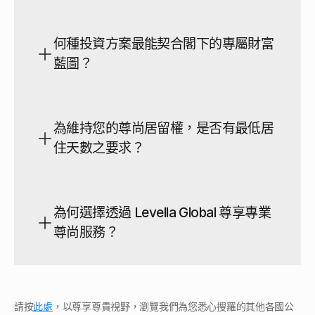
何種投資方案最能契合閣下的專屬財富
本計劃之商業投資類別，最低資本門檻為50,000歐元。
藍圖？
閣下亦可按個人資產配置需求，選擇房地產、政府債券或
銀行存款等其他尊尚渠道，所需之資金投入將依據具體架
構而有所調整，務求切合閣下的專屬財富規劃。
為維持您的尊尚居留權，是否有最低居
當然可以。此尊貴項目容許您攜同直系親屬共同申請，當
住天數之要求？
中包括您的配偶及受養子女。在特定情況下，合資格的受
養父母亦可一同納入申請計劃之中，確保您的家族資產與
傳承計劃得以完美拓展。
為何選擇透過 Levella Global 尊享專業
尊尚服務？
請按
此處
，以尊享尊貴視野，瀏覽我們為您悉心搜羅的其他各國公