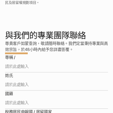
這完全取決於您的資產配置策略。房地產為您提供具備優
民及居留權規劃項目。
質租金回報潛力的實體資產；若尋求靈活的資本門檻，商
業投資則是高效率的起步選擇。至於銀行存款與政府債
券，則屬穩健的被動式資產，極適合以資產保值與風險防
禦為首要考量的高瞻遠矚決策者。
是的，在符合指定條件下，投資者可依規獲取永久居留
權，並於隨後滿足居住年期、語言能力及其他法定標準
與我們的專業團隊聯絡
後，正式申請入籍。
維持臨時居留權並無嚴格的最低逗留期限要求。然而，若
您的長遠目標是規劃永久居留權或入籍，則須履行相應的
尊貴客戶如蒙垂詢，敬請隨時聯絡。我們定當秉持專業與高
實際居住時間要求，以符合相關法規。
效宗旨，於48小時內給予您詳盡答覆。
尊稱 /
我們對投資移民抱持極其審慎與嚴謹的態度。除協助辦理
申請外，我們更為每個關鍵決策提供深度的架構諮詢 
—— 將居留權存續、資產配置與遠期藍圖作無縫整合，
姓氏
確保您的每一次前瞻佈局，皆能精準契合並成就您的宏觀
大局。
國籍
稅務居民申報國 / 居留國家