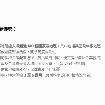
鍵優勢：
落地簽證入境
超過 140 個國家及地區
，其中包括英國及申根地區 
宿或登陸聖盧西亞，賦予高度靈活性 
明的多種資產配置途徑（包括政府捐獻、優質房地產及企業投資） 
父母及合資格受養人均可同步入籍，且公民權代代相傳 
、財富稅或遺產稅，保障資產世代無憂 
明，通常僅需 
3 至 6 個月
（具體進度或因申報情況而異） 