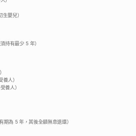
人）  
之初生嬰兒） 
須持有最少 5 年） 
  
受養人）  
額外受養人） 
有期為 5 年，其後全額無息退還） 