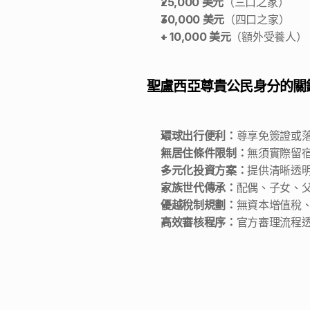
25,000 美元
（三口之家） 
30,000 美元
（四口之家） 
+ 10,000 美元
（額外受養人） 
聖盧西亞尊貴公民身分的關
環球出行便利：
尊享免簽證或
無居住條件限制：
無須實際留
多元化投資方案：
提供清晰透
家族世代傳承：
配偶、子女、
優越稅制規劃：
無資本增值稅
高效審核程序：
官方審理流程透