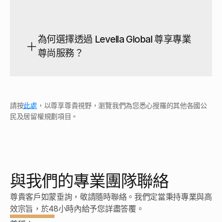
為何選擇透過 Levella Global 尊享專業
尊尚服務？
投資者普遍選擇經由政府核准的區域中心項目進行投資，
或直接投資於全新的商業企業。鑑於區域中心提供更具誠
信保障且無需直接營運的被動式管理架構，絕大多數尊貴
申請人均傾向選擇此途徑。
請按
此處
，以尊享尊貴視野，瀏覽我們為您悉心搜羅的其他各國公
民及居留權規劃項目。
項目進度視乎個案複雜性及簽證配額而定。首階段申請之
審批一般需時數月，隨後獲發有條件居留身份；在符合項
目指定條件後，即可正式榮升為永久居民。
與我們的專業團隊聯絡
是的。此項目旨在體現高度的靈活性，容許您在單一申請
中，攜同配偶及21歲以下未婚子女，共同尊享此專屬規
尊貴客戶如蒙垂詢，敬請隨時聯絡。我們定當秉持專業與高
劃。
效宗旨，於48小時內給予您詳盡答覆。