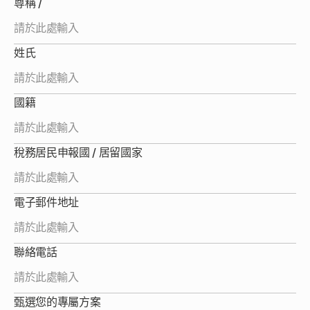
尊稱 /
我們秉持高度專業，以嚴謹的結構分析與風險控管深耕 
EB-5 領域。從精準評估優質項目，到全程伴隨您走過每
一步驟，我們的核心使命是確保您的每一項抉擇皆經過深
姓氏
思熟慮，完美契合您的長遠規劃與家族傳承目標。
國籍
稅務居民申報國 / 居留國家
電子郵件地址
聯絡電話
甄選您的專屬方案