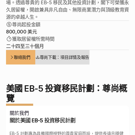
卓見
場。透過尊貴的 EB-5 移民及其他投資計劃，閣下可榮獲永
久居留權，開啟兼具非凡自由、無限商業潛力與頂級教育資
卓見
源的卓越人生。
聯絡我們
尊尚起投金額
800,000 美元
獲取居留權所需時間
二十四至三十個月
聯絡我們
尊尚下載：項目詳情及報告
美國 EB-5 投資移民計劃：尊尚概
覽
關於我們
關於美國 EB-5 投資移民計劃
EB-5 計劃專為具備國際視野的尊貴家庭而設，提供長遠且穩健