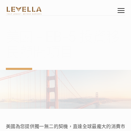
美國 - EB-5 投資移
Select Language
Mandarin
民顧問項目
資產配置
公民身份
薈萃機遇之邦
居留權益
臻選物業
企業管治架構
創立專屬企業
企業專屬睿智培訓
關於我們
美國為您提供獨一無二的契機，直達全球最龐大的消費市