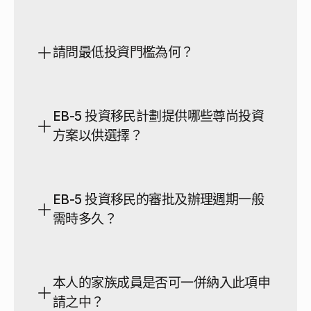
請問最低投資門檻為何？
此項目為美國政府特設之投資移民計劃，旨在讓尊貴的外
EB-5 投資移民計劃提供哪些尊尚投資
籍投資者透過投放符合資格的資金，積極促進美國經濟並
方案以供選擇？
創造就業機會，從而穩健地榮獲美國永久居民身份（綠
卡）。
針對目標就業區（TEA）之臻選項目，尊尚投資門檻由 
80 萬美元起；至於非目標就業區項目，尊貴投資額度要
EB-5 投資移民的審批及辦理週期一般
求則為 105 萬美元。
需時多久？
本人的家族成員是否可一併納入此項申
請之中？