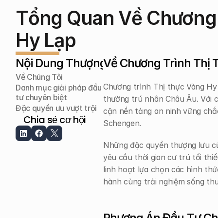
Tổng Quan Về Chương T
Hy Lạp
Nội Dung Thượng Lưu
Về Chương Trình Thị 
Về Chúng Tôi
Chương trình Thị thực Vàng Hy 
Danh mục giải pháp đầu 
tư chuyên biệt
thường trú nhân Châu Âu. Với cá
Đặc quyền ưu vượt trội
cận nền tảng an ninh vững chắc
Chia sẻ cơ hội
Schengen.
Những đặc quyền thượng lưu củ
yêu cầu thời gian cư trú tối th
linh hoạt lựa chọn các hình thứ
hành cùng trải nghiệm sống thư
Phương Án Đầu Tư Cho