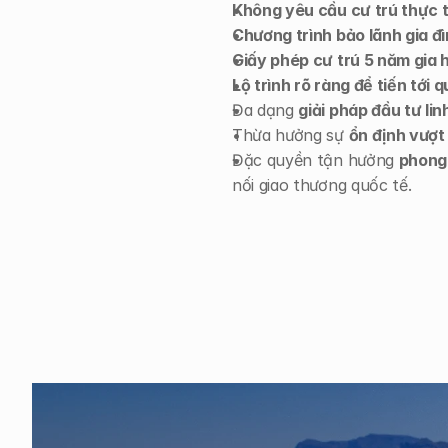
Không yêu cầu cư trú thực 
Chương trình bảo lãnh gia đì
Giấy phép cư trú 5 năm gia h
Lộ trình rõ ràng để tiến tới 
Đa dạng 
giải pháp đầu tư lin
Thừa hưởng sự 
ổn định vượt
Đặc quyền tận hưởng 
phong 
nối giao thương quốc tế.