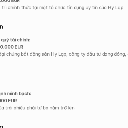
.000 EUR
 trì chính thức tại một tổ chức tín dụng uy tín của Hy Lạp
ốn
quỹ tài chính:
0.000 EUR
đại chúng bất động sản Hy Lạp, công ty đầu tư dạng đóng,
ịnh minh bạch:
000 EUR
a trái phiếu phải từ ba năm trở lên
ng