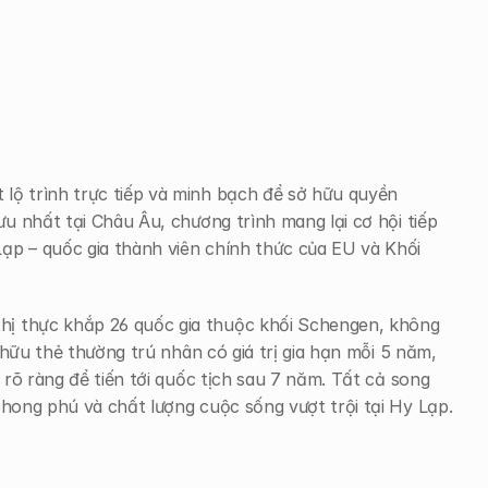
ộ trình trực tiếp và minh bạch để sở hữu quyền 
u nhất tại Châu Âu, chương trình mang lại cơ hội tiếp 
p – quốc gia thành viên chính thức của EU và Khối 
ị thực khắp 26 quốc gia thuộc khối Schengen, không 
hữu thẻ thường trú nhân có giá trị gia hạn mỗi 5 năm, 
rõ ràng để tiến tới quốc tịch sau 7 năm. Tất cả song 
phong phú và chất lượng cuộc sống vượt trội tại Hy Lạp.