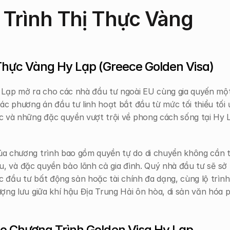
rình Thị Thực Vàng 
Thực Vàng Hy Lạp (Greece Golden Visa)
Lạp mở ra cho các nhà đầu tư ngoài EU cùng gia quyến một l
c phương án đầu tư linh hoạt bắt đầu từ mức tối thiểu tối ư
 và những đặc quyền vượt trội về phong cách sống tại Hy Lạ
a chương trình bao gồm quyền tự do di chuyển không cần th
iểu, và đặc quyền bảo lãnh cả gia đình. Quý nhà đầu tư sẽ sở 
c đầu tư bất động sản hoặc tài chính đa dạng, cùng lộ trình 
ợng lưu giữa khí hậu Địa Trung Hải ôn hòa, di sản văn hóa 
 Chương Trình Golden Visa Hy Lạp