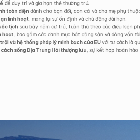
tế
 để duy trì và gia hạn thẻ thường trú.
nh toàn diện
 dành cho bạn đời, con cái và cha mẹ phụ thuộc
ạn linh hoạt
, mang lại sự ổn định và chủ động dài hạn.
quốc tịch
 sau bảy năm cư trú, tuân thủ theo các điều kiện ph
h hoạt
, bao gồm các danh mục bất động sản và dòng vốn tài
 trội và hệ thống pháp lý minh bạch của EU
 với tư cách là 
cách sống Địa Trung Hải thượng lưu
, sự kết hợp hoàn hảo 