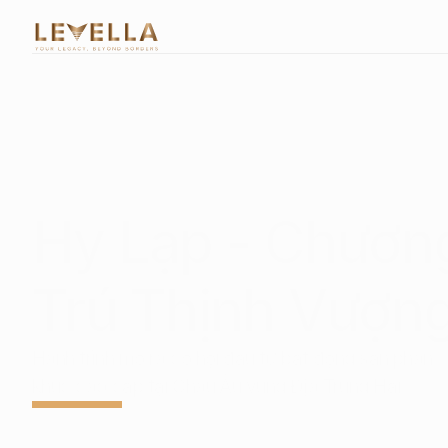
Select Language
Vietnamese
Danh mục đầu tư
Quốc tịch và Quyền công dân
Hy Lạp - Chương 
Tư cách Lưu trú Thường trú
Bất Động Sản Cao Cấp
Cơ Cấu Tổ Chức Doanh Nghiệp
Trú Thịnh Vượn
Kiến Tạo Doanh Nghiệp
Đào Tạo Chuyên Biệt Cho Doanh Nghiệp
Hành trình mở ra cơ hội đầu tư bất động sản phân 
khúc cao cấp tại Châu Âu vùng Địa Trung Hải
Về Chúng Tôi