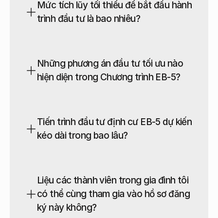
Mức tích lũy tối thiểu để bắt đầu hành 
trình đầu tư là bao nhiêu?
Những phương án đầu tư tối ưu nào 
hiện diện trong Chương trình EB-5?
Tiến trình đầu tư định cư EB-5 dự kiến 
kéo dài trong bao lâu?
Đây là chương trình định cư danh giá của Chính phủ 
Hoa Kỳ, trao quyền thường trú nhân (Thẻ Xanh) cho 
các nhà đầu tư quốc tế thông qua các dự án đầu tư 
hợp chuẩn, góp phần kiến tạo việc làm và thúc đẩy 
sự phát triển thịnh vượng của nền kinh tế Mỹ.
Liệu các thành viên trong gia đình tôi 
có thể cùng tham gia vào hồ sơ đăng 
Mức đầu tư tối thiểu được áp dụng từ 800.000 USD 
ký này không?
đối với các dự án tọa lạc tại Khu vực Tạo Việc làm 