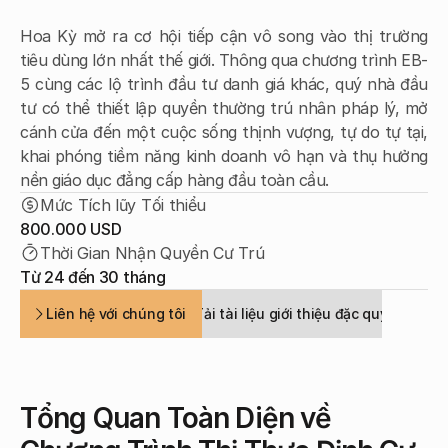
Nhận thức Chuyên sâu
Hoa Kỳ mở ra cơ hội tiếp cận vô song vào thị trường 
Nhận thức Chuyên sâu
tiêu dùng lớn nhất thế giới. Thông qua chương trình EB-
Liên hệ với chúng tôi
5 cùng các lộ trình đầu tư danh giá khác, quý nhà đầu 
tư có thể thiết lập quyền thường trú nhân pháp lý, mở 
cánh cửa đến một cuộc sống thịnh vượng, tự do tự tại, 
khai phóng tiềm năng kinh doanh vô hạn và thụ hưởng 
nền giáo dục đẳng cấp hàng đầu toàn cầu.
Mức Tích lũy Tối thiểu
800.000 USD
Thời Gian Nhận Quyền Cư Trú
Từ 24 đến 30 tháng
Liên hệ với chúng tôi
Tải tài liệu giới thiệu đặc quyền
Tổng Quan Toàn Diện về 