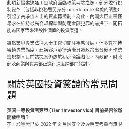
此項新提案適逢工黨政府面臨政策考驗之際，部分現行稅
制變革（包括非稅務居民身分 non-domicile 條款的調整）
引起了高淨值人士的資產再規劃。為此，內閣大臣正積極
尋求在維持最高合規標準與防範金融犯罪的前提下，開拓
能為國家帶來建設性價值的投資渠道。
雖然業界專業法律人士正密切關注事態發展，但多數抱持
審慎專業態度，建議客戶静待清晰具體政策出台後再作統
籌規劃。目前該提案仍處於初步商議階段，內政部、財政
部及商業與貿易部正進行深度跨部門探討。
關於英國投資簽證的常見問
題
英國一等投資者簽證 (Tier 1 Investor visa) 目前是否依然
開放申請？
不，該簽證已於 2022 年 2 月因安全及透明度考量而無限