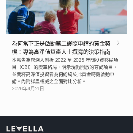
為何當下正是啟動第二護照申請的黃金契
機：專為高淨值資產人士撰寫的決策指南
本報告為您深入剖析 2022 至 2025 年間投資移民項
目（CBI）的變革格局，明示現仍開放的尊尚項目，
並闡釋高淨值投資者為何紛紛於此黃金時機啟動申
請。內附詳盡權威之全面對比分析。
2026年4月21日