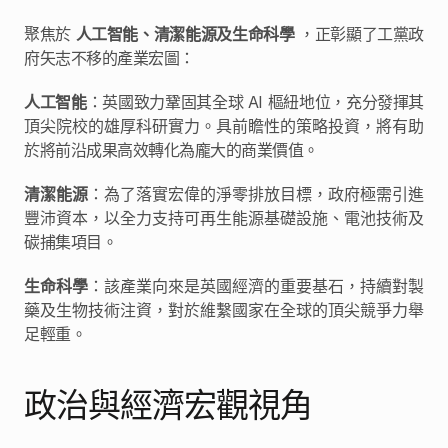
聚焦於 
人工智能、清潔能源及生命科學
 ，正彰顯了工黨政
府矢志不移的產業宏圖：
人工智能
：英國致力鞏固其全球 AI 樞紐地位，充分發揮其
頂尖院校的雄厚科研實力。具前瞻性的策略投資，將有助
於將前沿成果高效轉化為龐大的商業價值。
清潔能源
：為了落實宏偉的淨零排放目標，政府極需引進
豐沛資本，以全力支持可再生能源基礎設施、電池技術及
碳捕集項目。
生命科學
：該產業向來是英國經濟的重要基石，持續對製
藥及生物技術注資，對於維繫國家在全球的頂尖競爭力舉
足輕重。 
政治與經濟宏觀視角