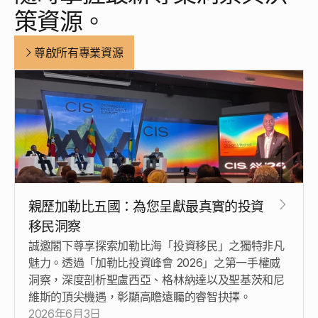
策資源。
尊啟所有專業資源
親歷加勒比五國：為您呈獻最真實的投資
移民洞察
誠邀閣下尊享探索加勒比海「投資移民」之獨特非凡
魅力。透過「加勒比投資峰會 2026」之第一手權威
洞察，深度剖析聖盧西亞、格林納達以及聖基茨和尼
維斯的頂尖機遇，彰顯高瞻遠矚的睿智抉擇。
2026年6月3日