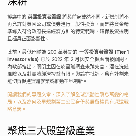
深耕
擬議中的 
英國投資者簽證
 將與前身截然不同。新機制將不
再允許對英國公司或債券進行一般性投資，而是將資金精
準導入符合政府長遠經濟方針的特定範疇，確保投資透明
且極具正面影響性。
此前，最低門檻為 200 萬英鎊的 
一等投資者簽證 (Tier 1 
Investor visa)
 已於 2022 年 2 月因安全顧慮而被關閉。
內政部指出，關閉主因在於盡職調查未臻完善、潛在洗錢
風險以及對實體經濟禆益有限。輿論亦批評，舊有計劃未
能切實促進實體就業或推動在地創新。
閲讀我們的專題文章，深入了解全球流動性瞬息萬變的格
局，以及為何及早規劃第二公民身份與居留權具有深遠戰
略意義。
聚焦三大殿堂級產業