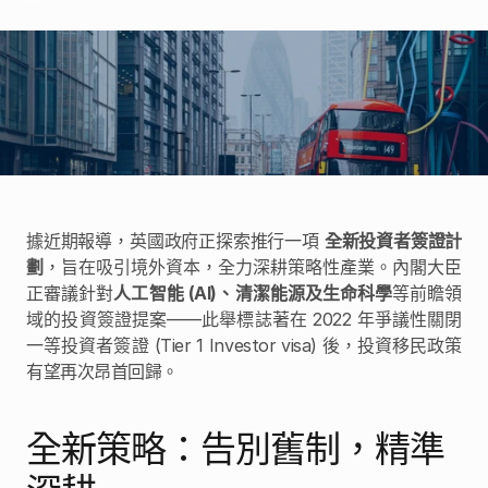
卓見
掌握關鍵先機。
卓見
聯絡我們
據近期報導，英國政府正探索推行一項 
全新投資者簽證計
劃
，旨在吸引境外資本，全力深耕策略性產業。內閣大臣
正審議針對
人工智能 (AI)、清潔能源及生命科學
等前瞻領
域的投資簽證提案——此舉標誌著在 2022 年爭議性關閉
一等投資者簽證 (Tier 1 Investor visa) 後，投資移民政策
有望再次昂首回歸。
全新策略：告別舊制，精準