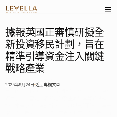
據報英國正審慎研擬全
Select Language
Mandarin
新投資移民計劃，旨在
資產配置
公民身份
精準引導資金注入關鍵
居留權益
戰略產業
臻選物業
企業管治架構
臻領環球盛雅精英團隊
創立專屬企業
2025年9月24日
返回專欄文章
企業專屬睿智培訓
英國政府正積極探討推出全新投資移民簽證，重點
聚焦於人工智能、清潔能源及生命科學等前沿領
域。本篇為您深度剖析此新機制與已關閉的「第一
關於我們
階級投資者簽證」之核心差異，助尊貴投資者全面